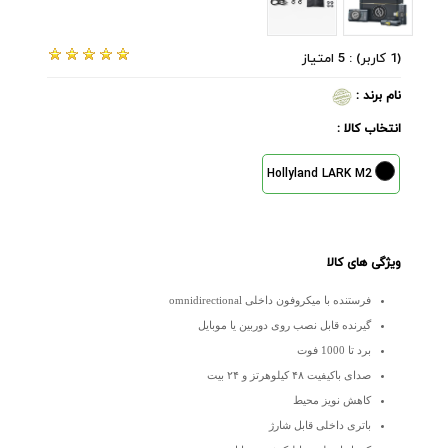
(1 کاربر) : 5 امتیاز
نام برند :
انتخاب کالا :
Hollyland LARK M2
ویژگی های کالا
فرستنده با میکروفون داخلی omnidirectional
گیرنده قابل نصب روی دوربین یا موبایل
برد تا 1000 فوت
صدای باکیفیت ۴۸ کیلوهرتز و ۲۴ بیت
کاهش نویز محیط
باتری داخلی قابل شارژ