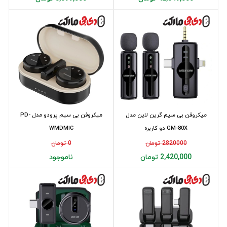
میکروفن بی سیم گرین لاین مدل
میکروفن بی سیم پرودو مدل PD-
GM-80X دو کاربره
WMDMIC
2820000 تومان
0 تومان
2,420,000 تومان
ناموجود