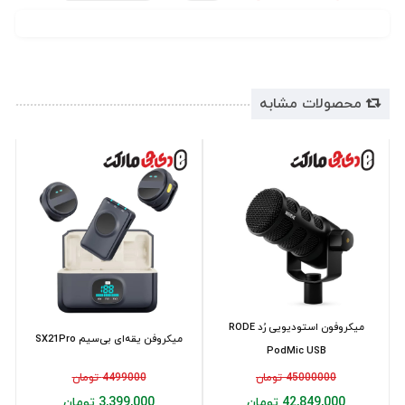
محصولات مشابه
میکروفون استودیویی رُد RODE
میکروفن یقه‌ای بی‌سیم SX21Pro
PodMic USB
45000000 تومان
4499000 تومان
42,849,000 تومان
3,399,000 تومان